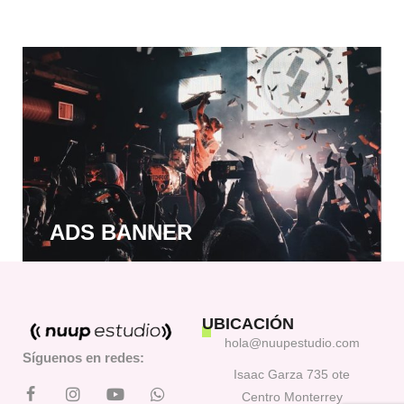
ADS BANNER
UBICACIÓN
hola@nuupestudio.com
Síguenos en redes:
Isaac Garza 735 ote
Centro Monterrey